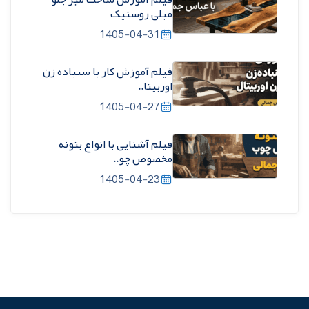
مبلی روستیک
1405-04-31
فیلم آموزش کار با سنباده زن
اوربیتا..
1405-04-27
فیلم آشنایی با انواع بتونه
مخصوص چو..
1405-04-23