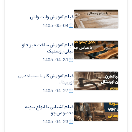
فیلم آموزش وایت واش
1405-05-04
فیلم آموزش ساخت میز جلو
مبلی روستیک
1405-04-31
فیلم آموزش کار با سنباده زن
اوربیتا..
1405-04-27
فیلم آشنایی با انواع بتونه
مخصوص چو..
1405-04-23