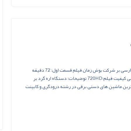
عنوان آموزش:فیلم آموزش مهارت کامل کار با اره فارسی بر شرکت بوش زمان فیلم قسمت اول: 72 دقیقه
زمان فیلم قسمت دوم: 73 دقیقه ربان فیلم: انگلیسی کیفیت فیلم:720HD توضیحات: دستگاه اره گرد بر
رد ترین ماشین های دستی برقی در رشته درودگری و کابینت