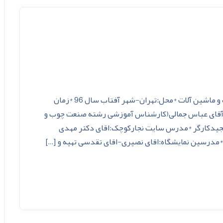
*عنوان فیلم:مستند آموزشی نمایشگاه صنعت چوب و ماشین آلات *محل:تهران-شهر آفتاب سال 96 *زمان
ده و کارگردان:آقای عباس جمالی(کارشناس آموزشی رشته صنعت چوب و
 مجیدکارگر *مدرس سایت نجارکوچک:اقای دکتر مهدی
درسین نمایشگاه:اقای نصیری-اقای تقدسی تهیه و […]