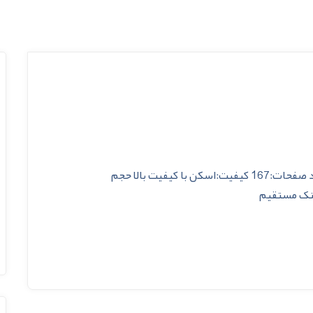
عنوان:کتاب طرح های اره مویی برای کریسمس تعداد صفحات:167 کیفیت:اسکن با کیفیت بالا حجم