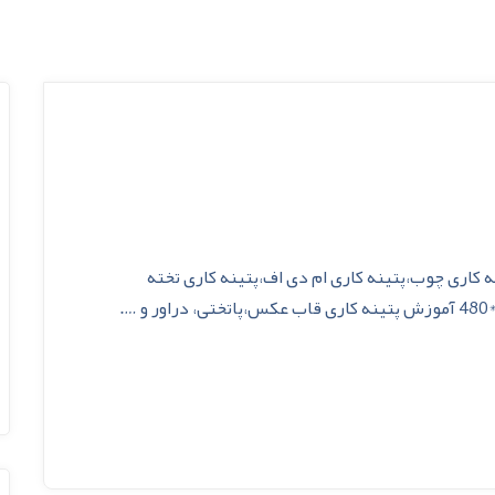
کاری چوب،پتینه کاری ام دی اف،پتینه کاری تخته
لایه،رنگ کاری چوب زمان: 120دقیقه با کیفیت 800*480 آموزش پتینه کاری قاب عکس،پاتختی، دراور و ….