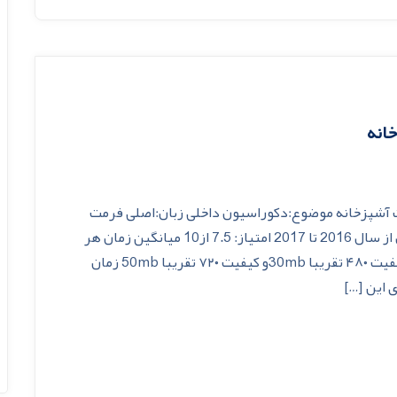
انه
آشپزخانه موضوع:دکوراسیون داخلی زبان:اصلی فرمت
فیلم:mp4 کیفیت فیلم ها: ۴۸۰ و ۷۲۰ شروع سریال از سال 2016 تا 2017 امتیاز: 7.5 از10 میانگین زمان هر
قسمت:10دقیقه میانگین حجم دانلود هر قسمت:کیفیت ۴۸۰ تقریبا 30mbو کیفیت ۷۲۰ تقریبا 50mb زمان
این […]