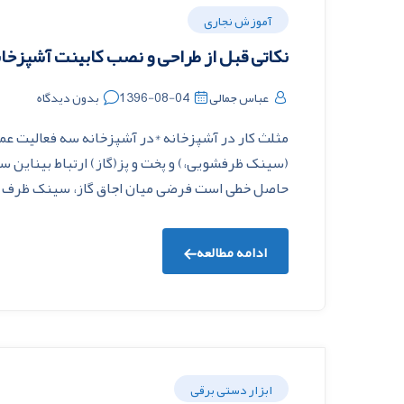
آموزش نجاری
نکاتی قبل از طراحی و نصب کابینت آشپزخان
عباس جمالی
1396-08-04
بدون دیدگاه
مثلث کار در آشپزخانه *در آشپزخانه سه فعالیت عم
(سینک ظرفشویی،) و پخت و پز(گاز) ارتباط بیناین س
حاصل خطی است فرضی میان اجاق گاز، سینک ظرف شوی
ادامه مطالعه
ابزار دستی برقی