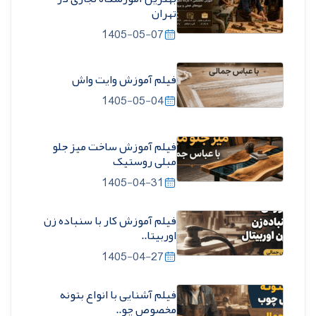
تهران
1405-05-07
فیلم آموزش وایت واش
1405-05-04
فیلم آموزش ساخت میز جلو
مبلی روستیک
1405-04-31
فیلم آموزش کار با سنباده زن
اوربیتا..
1405-04-27
فیلم آشنایی با انواع بتونه
مخصوص چو..