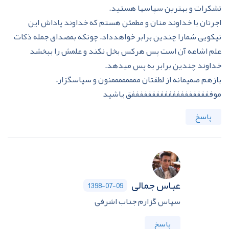
تشکرات و بهترین سپاسها هستید.
اجرتان با خداوند منان و مطمئن هستم که خداوند پاداش این
نیکویی شمارا چندین برابر خواهدداد. چونکه بمصداق جمله ذکات
علم اشاعه آن است پس هرکس بخل نکند و علمش را ببخشد
خداوند چندین برابر به پس میدهد.
بازهم صمیمانه از لطفتان ممممممممنون و سپاسگزار.
موففففففففففففففففففففق یاشید
پاسخ
عباس جمالی
1398-07-09
سپاس گزارم جناب اشرفی
پاسخ