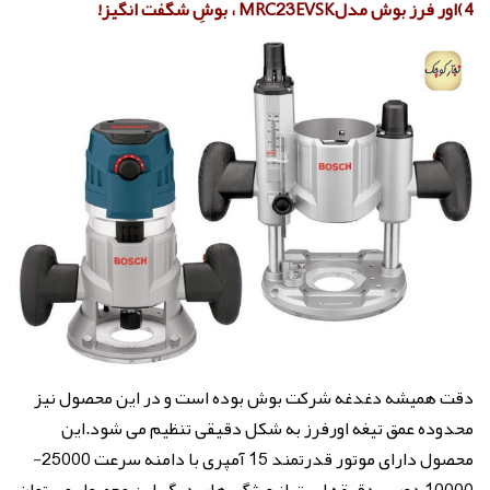
4)اور فرز بوش مدلMRC23EVSK ، بوشِ شگفت انگیز!
دقت همیشه دغدغه شرکت بوش بوده است و در این محصول نیز
محدوده عمق تیغه اورفرز به شکل دقیقی تنظیم می شود.این
محصول دارای موتور قدرتمند 15 آمپری با دامنه سرعت 25000-
10000 دور بر دقیقه است.از ویژگی های دیگر این محصول می توان