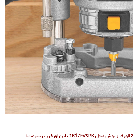
2)اورفرز بوش مدل 1617EVSPK ، این اورفرز پرسرعت!