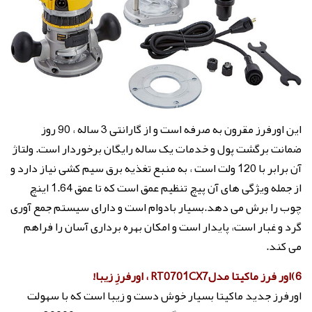
این اورفرز مقرون به صرفه است و از گارانتی 3 ساله ، 90 روز
ضمانت برگشت پول و خدمات یک ساله رایگان برخوردار است. ولتاژ
آن برابر با 120 ولت است ، به منبع تغذیه برق سیم کشی نیاز دارد و
از جمله ویژگی های آن پیچ تنظیم عمق است که تا عمق 1.64 اینچ
چوب را برش می دهد.بسیار بادوام است و دارای سیستم جمع آوری
گرد و غبار است، پایدار است و امکان بهره برداری آسان را فراهم
می کند.
6)اور فرز ماکیتا مدلRT0701CX7 ، اورفرزِ زیبا!
اورفرز جدید ماکیتا بسیار خوش دست و زیبا است که با سهولت